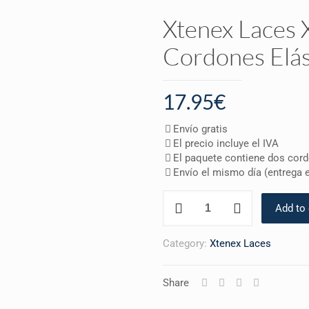
Xtenex Laces 
Cordones Elás
17.95
€
Envío gratis
El precio incluye el IVA
El paquete contiene dos cor
Envío el mismo día (entrega e
Xtenex
Add to 
Laces
X300
–
Category:
Xtenex Laces
Azul
oscuro
Share
-
Cordones