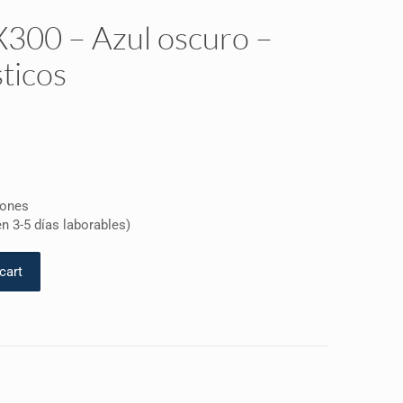
X300 – Azul oscuro –
ticos
dones
n 3-5 días laborables)
cart