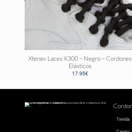
Xtenex Laces X300 – Negro – Cordones
Elásticos
17.95
€
Cordon
Tienda
Carrito