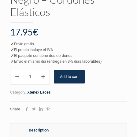
Elásticos
17.95
€
Envío gratis
El precio incluye el IVA
El paquete contiene dos cordones
Envío el mismo día (entrega en 3-5 días laborables)
Xtenex
Add to cart
Laces
X300
–
Category:
Xtenex Laces
Negro
-
Cordones
Share
Elásticos
quantity
Description