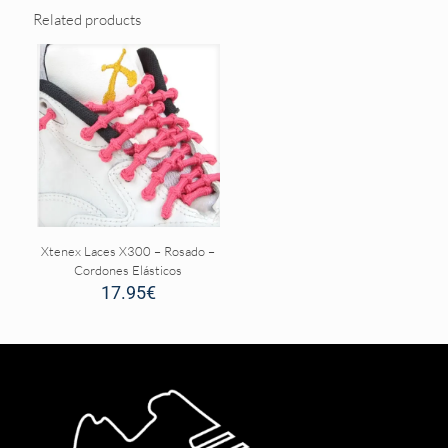
Related products
Xtenex Laces X300 – Rosado –
Cordones Elásticos
17.95
€